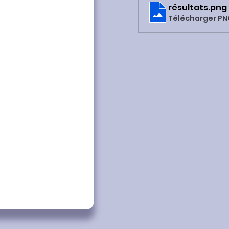
résultats
.png
Télécharger PN