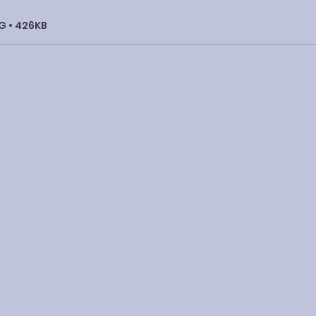
G • 426KB