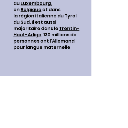
au
Luxembourg
,
en
Belgique
et dans
la
région
italienne
du
Tyrol
du Sud
. Il est aussi
majoritaire dans le
Trentin-
Haut-Adige
. 130 millions de
personnes ont l’Allemand
pour langue maternelle
Il est également parlé au
Danemark, en République
Tchèque, en Slovaquie, en
Roumanie...sans avoir le
statut cependant de